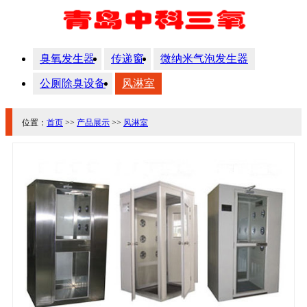
臭氧发生器
传递窗
微纳米气泡发生器
公厕除臭设备
风淋室
位置：
首页
>>
产品展示
>>
风淋室